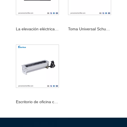
La elevación eléctrica surge el zócalo de poder universal inalámbrico USB del zócalo de escritorio
Toma Universal Schuko Motorizada Pop Up para Mesa de Cocina
Escritorio de oficina con enchufe de escritorio emergente integrado