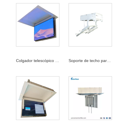
Colgador telescópico con mando a distancia, soporte para mando a distancia, elevador de TV motorizado para techo
Soporte de techo para TV eléctrico, elevación abatible hacia abajo, 32-50 pulgadas