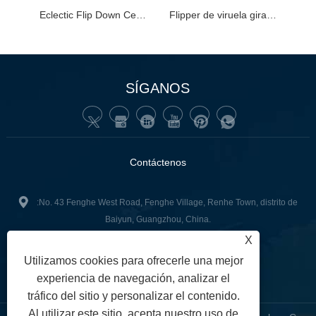
Eclectic Flip Down Celling TV Lift 32-70 pulgadas TV Flipper de techo eléctrico
Flipper de viruela giratoria de 180 grados
SÍGANOS
Contáctenos
:No. 43 Fenghe West Road, Fenghe Village, Renhe Town, distrito de
Baiyun, Guangzhou, China.
X
+86-13502416551
Teléfono:
Utilizamos cookies para ofrecerle una mejor
junnan02@gzgoge.com
:
experiencia de navegación, analizar el
tráfico del sitio y personalizar el contenido.
Al utilizar este sitio, acepta nuestro uso de