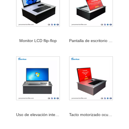
Monitor LCD flip-flop
Pantalla de escritorio con tapa, desplazamiento de 15,6 pulgadas hacia arriba, sistema de conferencias en pantalla
Uso de elevación inteligente sin papel del escritorio del ordenador de la aleta de la pantalla LCD de la conferencia
Tacto motorizado ocultado aleta de la pantalla LCD del sistema de conferencias de las multimedias