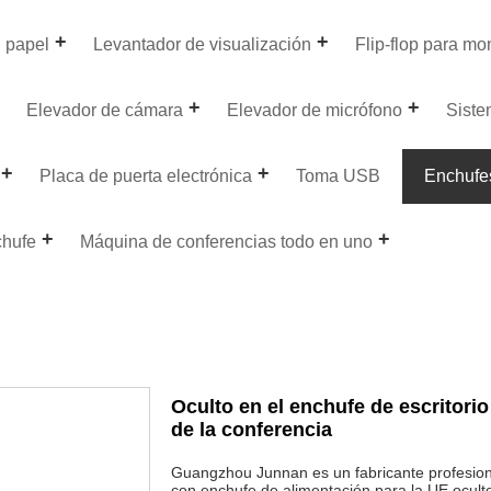
n papel
Levantador de visualización
Flip-flop para mo
Elevador de cámara
Elevador de micrófono
Siste
Placa de puerta electrónica
Toma USB
Enchufe
hufe
Máquina de conferencias todo en uno
Oculto en el enchufe de escritorio
de la conferencia
Guangzhou Junnan es un fabricante profesiona
con enchufe de alimentación para la UE ocult