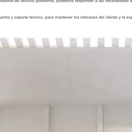
sistema de servicio postventa, podemos responder a las necesidades d
venta y soporte técnico, para mantener los intereses del cliente y la ex