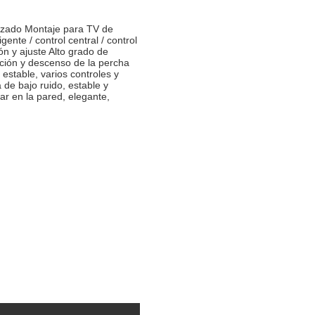
izado Montaje para TV de
ente / control central / control
ón y ajuste Alto grado de
vación y descenso de la percha
estable, varios controles y
de bajo ruido, estable y
tar en la pared, elegante,